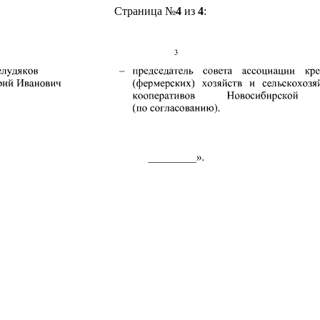
Страница №
4
из
4
: