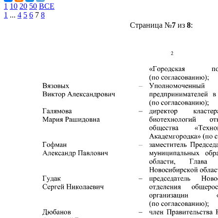
1
10
20
50
ВСЕ
1
...
4
5
6
7
8
Страница №
7
из
8
: