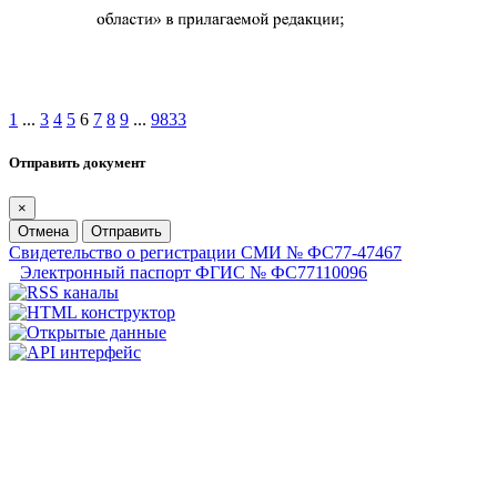
1
...
3
4
5
6
7
8
9
...
9833
Отправить документ
×
Отмена
Отправить
Свидетельство о регистрации СМИ № ФС77-47467
Электронный паспорт ФГИС № ФС77110096