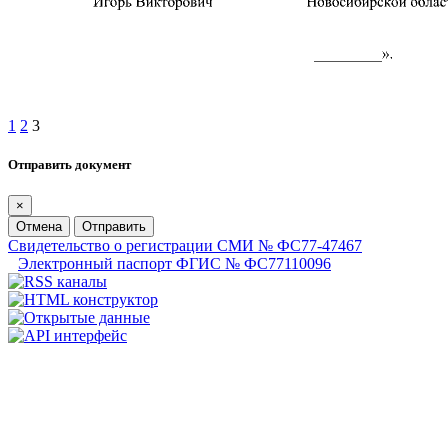
1
2
3
Отправить документ
×
Отмена
Отправить
Свидетельство о регистрации СМИ № ФС77-47467
Электронный паспорт ФГИС № ФС77110096