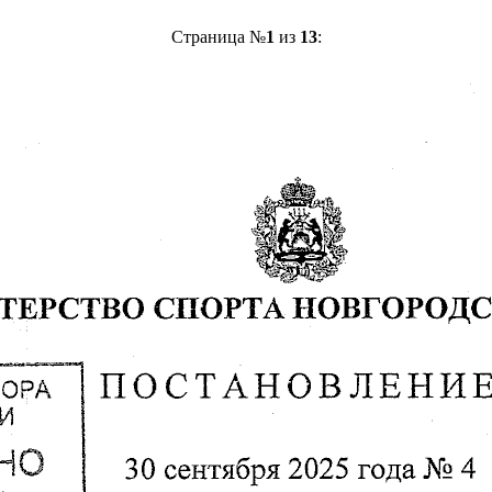
Страница №
1
из
13
: