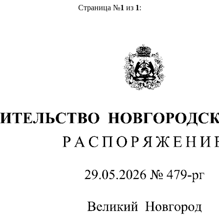
Страница №
1
из
1
: