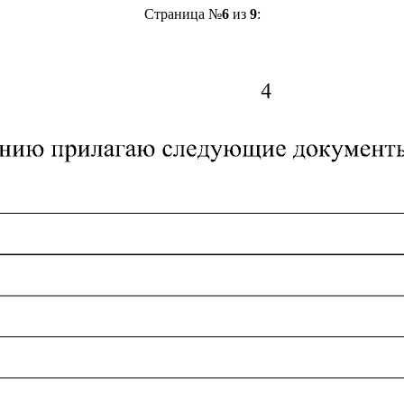
Страница №
6
из
9
: