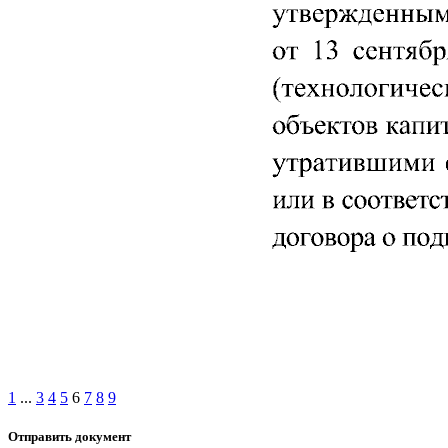
1
...
3
4
5
6
7
8
9
Отправить документ