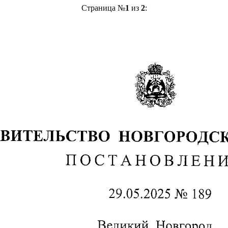
Страница №
1
из
2
: