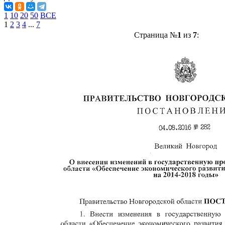
1
10
20
50
ВСЕ
1
2
3
4
...
7
Страница №
1
из
7
: