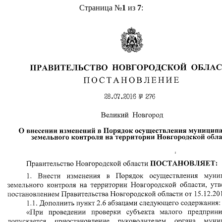
Страница №
1
из
7
: