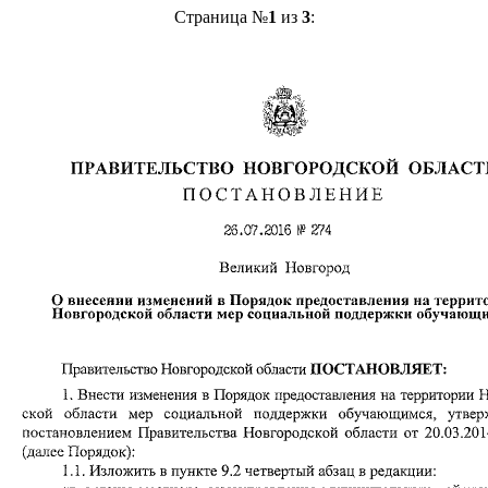
Страница №
1
из
3
: