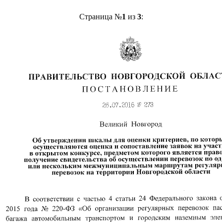
Страница №
1
из
3
: