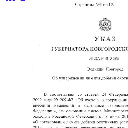
Страница №
1
из
17
: