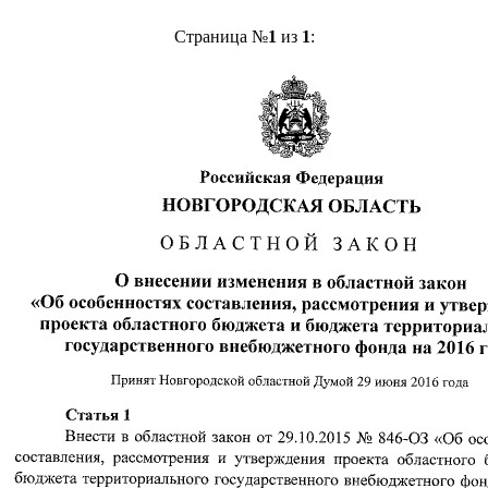
Страница №
1
из
1
: