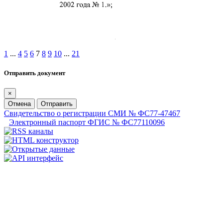
1
...
4
5
6
7
8
9
10
...
21
Отправить документ
×
Отмена
Отправить
Свидетельство о регистрации СМИ № ФС77-47467
Электронный паспорт ФГИС № ФС77110096