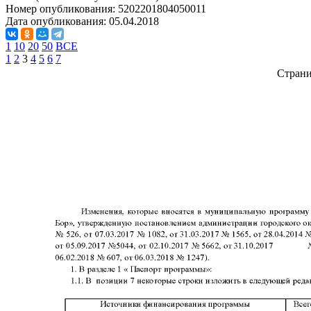
Номер опубликования:
5202201804050011
Дата опубликования:
05.04.2018
1
10
20
50
ВСЕ
1
2
3
4
5
6
7
Стран