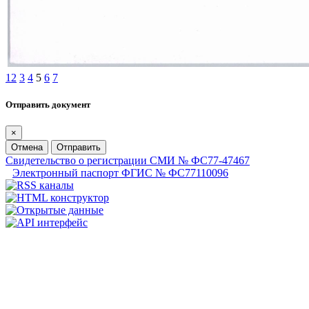
1
2
3
4
5
6
7
Отправить документ
×
Отмена
Отправить
Свидетельство о регистрации СМИ № ФС77-47467
Электронный паспорт ФГИС № ФС77110096