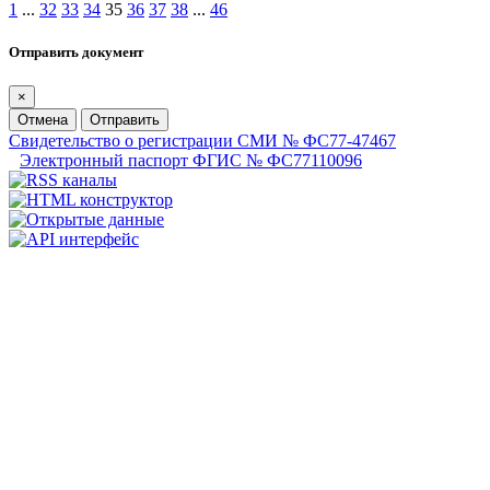
1
...
32
33
34
35
36
37
38
...
46
Отправить документ
×
Отмена
Отправить
Свидетельство о регистрации СМИ № ФС77-47467
Электронный паспорт ФГИС № ФС77110096