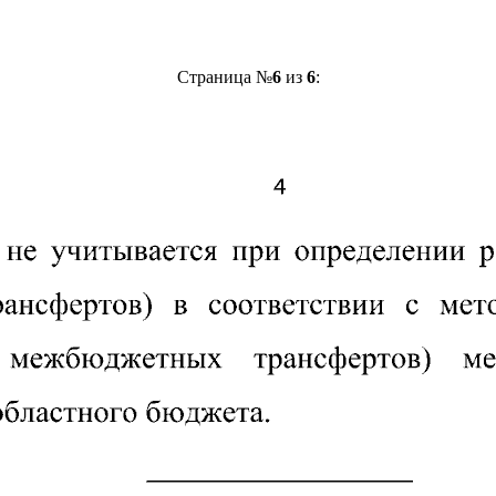
Страница №
6
из
6
: