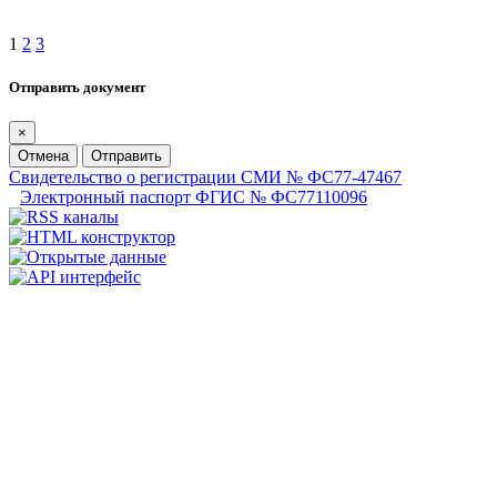
1
2
3
Отправить документ
×
Отмена
Отправить
Свидетельство о регистрации СМИ № ФС77-47467
Электронный паспорт ФГИС № ФС77110096