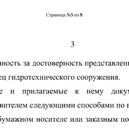
Страница №
5
из
9
: