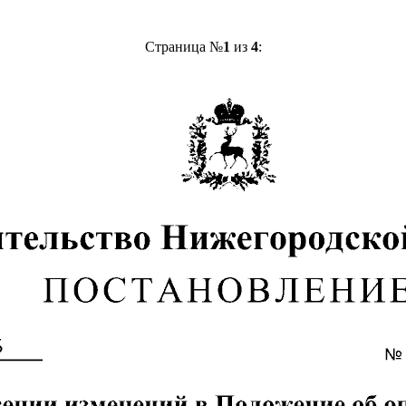
Страница №
1
из
4
: