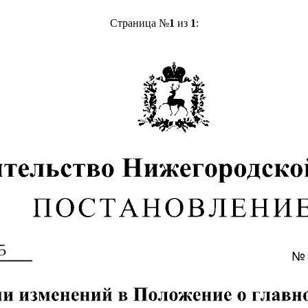
Страница №
1
из
1
: