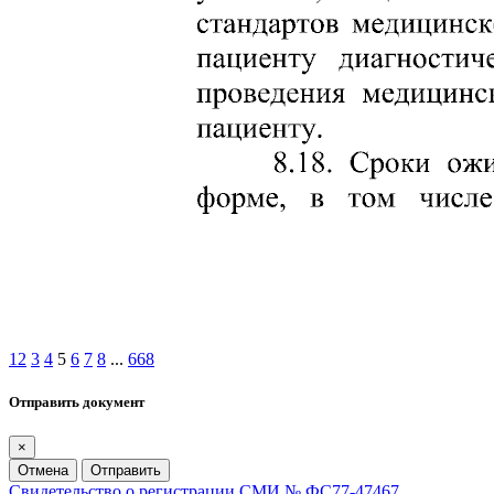
1
2
3
4
5
6
7
8
...
668
Отправить документ
×
Отмена
Отправить
Свидетельство о регистрации СМИ № ФС77-47467