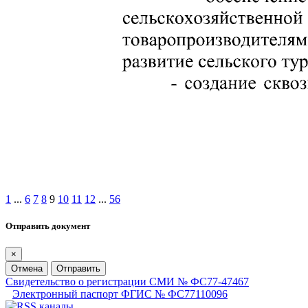
1
...
6
7
8
9
10
11
12
...
56
Отправить документ
×
Отмена
Отправить
Свидетельство о регистрации СМИ № ФС77-47467
Электронный паспорт ФГИС № ФС77110096