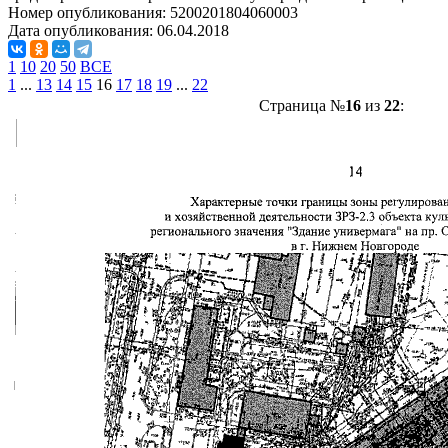
Номер опубликования:
5200201804060003
Дата опубликования:
06.04.2018
1
10
20
50
ВСЕ
1
...
13
14
15
16
17
18
19
...
22
Страница №
16
из
22
: