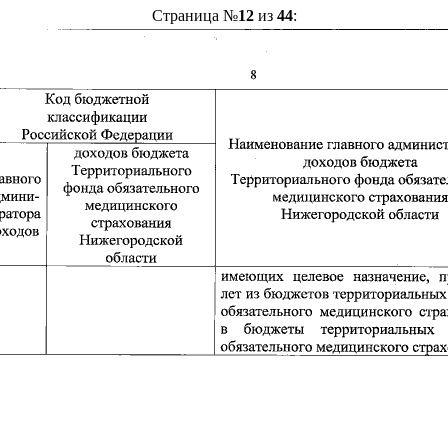
Страница №
12
из
44
: