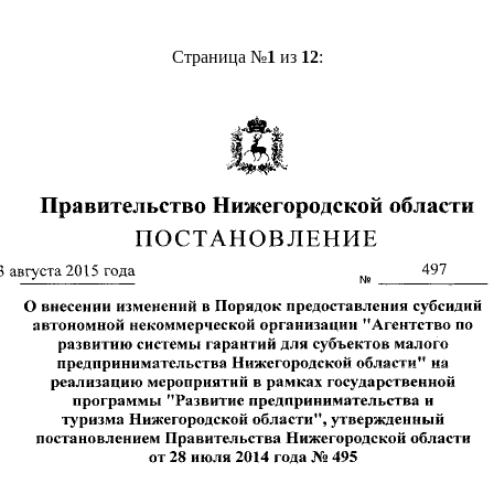
Страница №
1
из
12
: