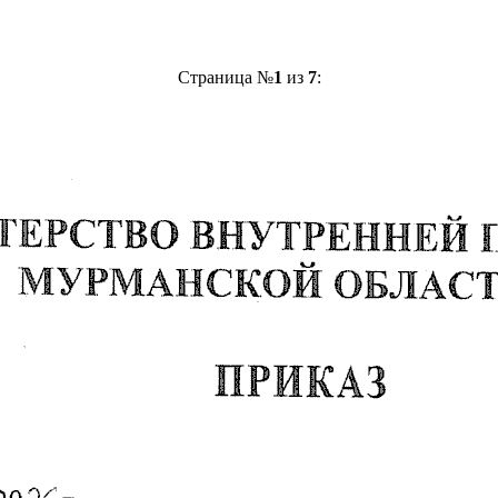
Страница №
1
из
7
: