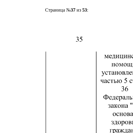
Страница №
37
из
53
: