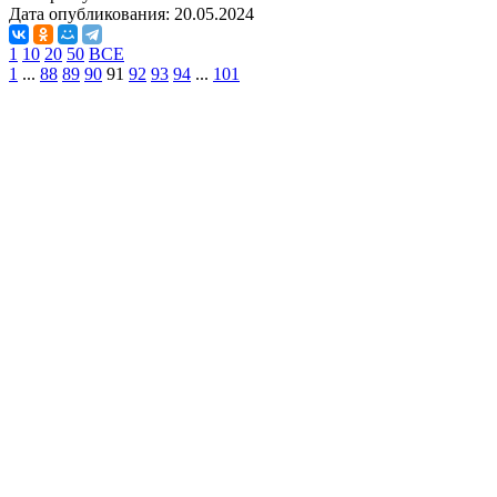
Дата опубликования:
20.05.2024
1
10
20
50
ВСЕ
1
...
88
89
90
91
92
93
94
...
101