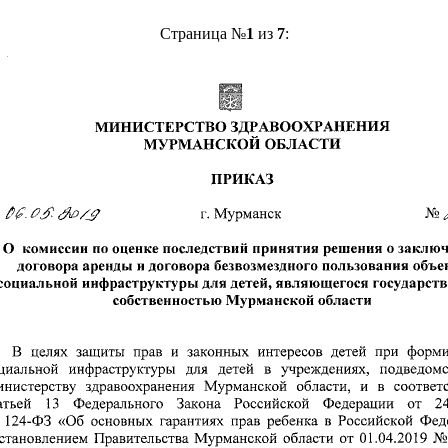
Страница №
1
из
7
: