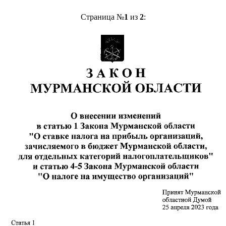
Страница №
1
из
2
: