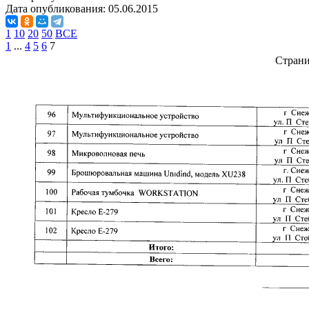
Дата опубликования:
05.06.2015
1
10
20
50
ВСЕ
1
...
4
5
6
7
Стран