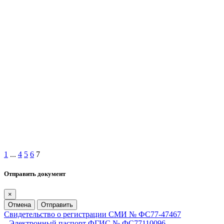
1
...
4
5
6
7
Отправить документ
×
Отмена
Отправить
Свидетельство о регистрации СМИ № ФС77-47467
Электронный паспорт ФГИС № ФС77110096