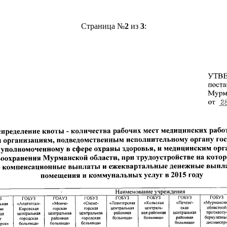
Страница №
2
из
3
: