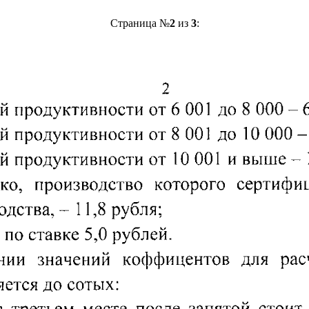
Страница №
2
из
3
: