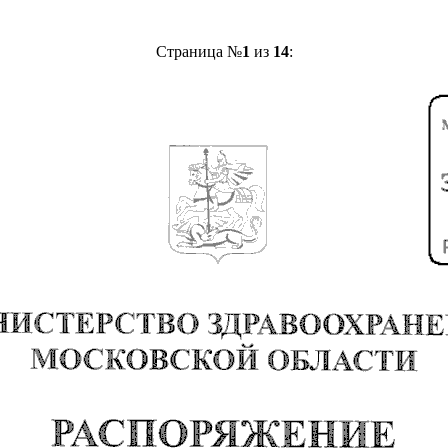
Страница №
1
из
14
: