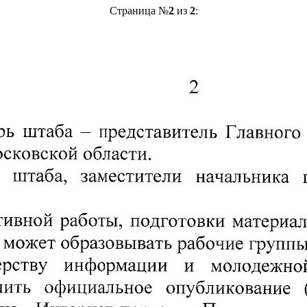
Страница №
2
из
2
: