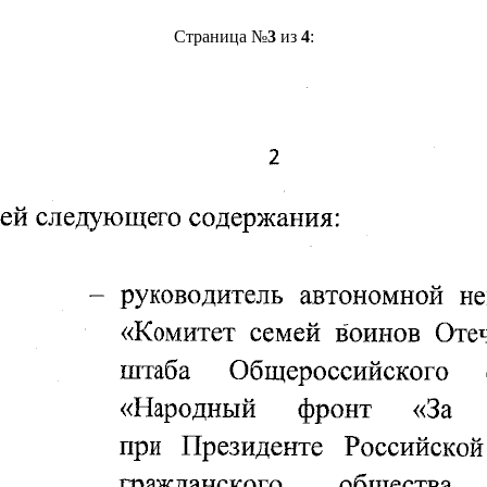
Страница №
3
из
4
: