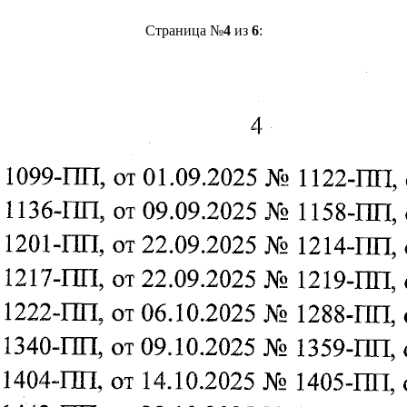
Страница №
4
из
6
: