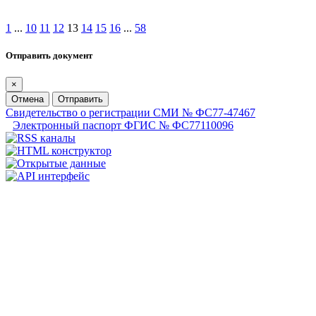
1
...
10
11
12
13
14
15
16
...
58
Отправить документ
×
Отмена
Отправить
Свидетельство о регистрации СМИ № ФС77-47467
Электронный паспорт ФГИС № ФС77110096