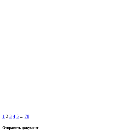
1
2
3
4
5
...
78
Отправить документ