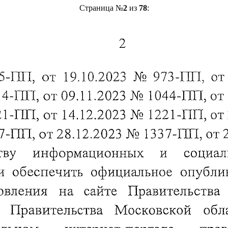
Страница №
2
из
78
: