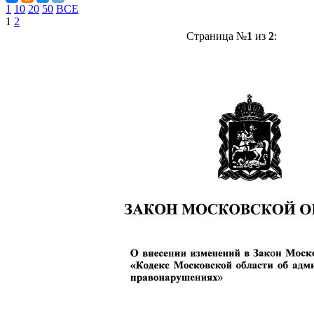
1
10
20
50
ВСЕ
1
2
Страница №
1
из
2
: