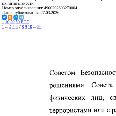
их питательности"
Номер опубликования:
4900202603270004
Дата опубликования:
27.03.2026
1
10
20
50
ВСЕ
1
...
4
5
6
7
8
9
10
...
29