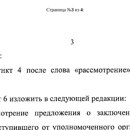
Страница №
3
из
4
: