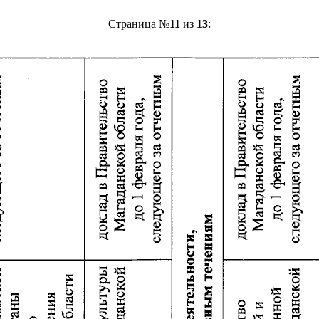
Страница №
11
из
13
: