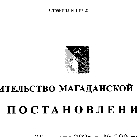
Страница №
1
из
2
: