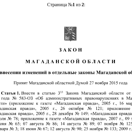
Страница №
1
из
2
: