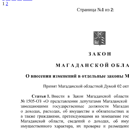
1
2
Страница №
1
из
2
: