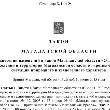
Страница №
1
из
2
: